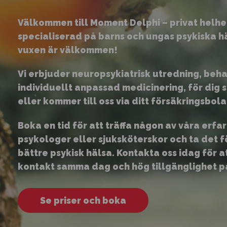
Välkommen till Moment Delphi – privat helh
specialiserad på barns och ungas psykiska h
vuxen är välkommen!
Vi erbjuder neuropsykiatrisk utredning, beh
individuellt anpassad medicinering, för dig 
eller kommer till oss via ditt försäkringsbola
Boka en tid för att träffa någon av våra erfa
psykologer eller sjuksköterskor och ta det f
bättre psykisk hälsa.
Kontakta oss idag för at
kontakt samma dag och hög tillgänglighet p
Se priser och boka