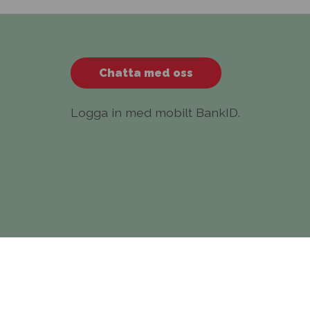
Chatta med oss
Logga in med mobilt BankID.
© 2026.
Personuppgiftspolicy
.