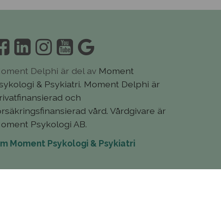
oment Delphi är del av
Moment
sykologi & Psykiatri. Moment Delphi är
rivatfinansierad och
örsäkringsfinansierad vård. Vårdgivare är
oment Psykologi AB.
m Moment Psykologi & Psykiatri