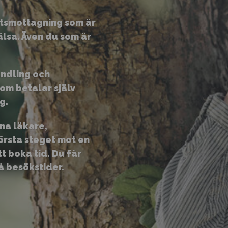
etsmottagning som är
älsa. Även du som är
andling och
som betalar själv
g.
rna läkare,
örsta steget mot en
t boka tid. Du får
å besökstider.