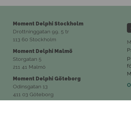
Moment Delphi Stockholm
Drottninggatan 99, 5 tr
113 60 Stockholm
M
P
Moment Delphi Malmö
p
Storgatan 5
f
211 41 Malmö
M
Moment Delphi Göteborg
O
Odinsgatan 13
411 03 Göteborg