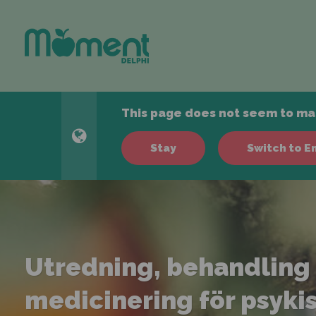
This page does not seem to mat
Stay
Switch to E
Utredning, behandling
medicinering för psyki